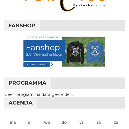
FANSHOP
PROGRAMMA
Geen programma data gevonden.
AGENDA
maandag
dinsdag
woensdag
donderdag
vrijdag
zaterdag
zon
ma
di
wo
do
vr
za
zo