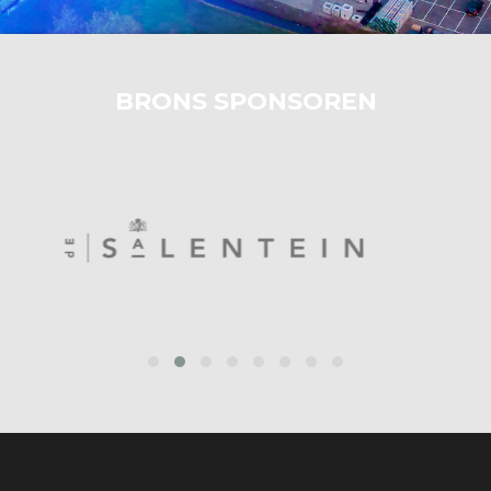
BRONS SPONSOREN
prev
next