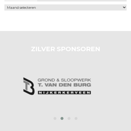
Archief
ZILVER SPONSOREN
prev
next