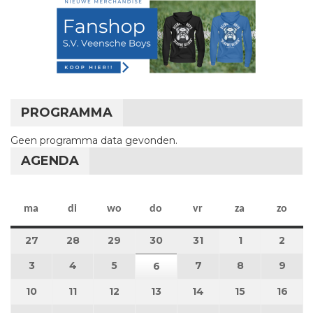
PROGRAMMA
Geen programma data gevonden.
AGENDA
maandag
dinsdag
woensdag
donderdag
vrijdag
zaterdag
zon
ma
di
wo
do
vr
za
zo
27
27 juli 2026
28
28 juli 2026
29
29 juli 2026
30
30 juli 2026
31
31 juli 2026
1
1 augustus 2
2
2 au
3
3 augustus 2026
4
4 augustus 2026
5
5 augustus 2026
7
7 augustus 2026
8
8 augustus 
9
9 au
6
6 augustus 2026
10
10 augustus 2026
11
11 augustus 2026
12
12 augustus 2026
13
13 augustus 2026
14
14 augustus 2026
15
15 augustus
16
16 a