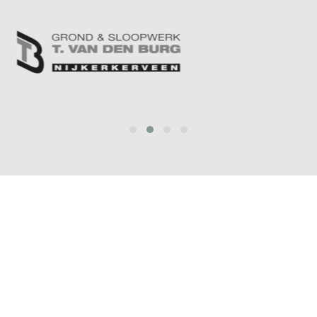
prev
next