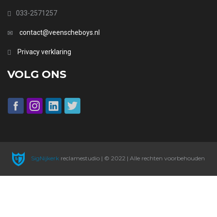
033-2571257
contact@veenscheboys.nl
Privacy verklaring
VOLG ONS
SigNijkerk
reclamestudio | © 2022 | Alle rechten voorbehouden