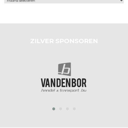
ZILVER SPONSOREN
prev
next