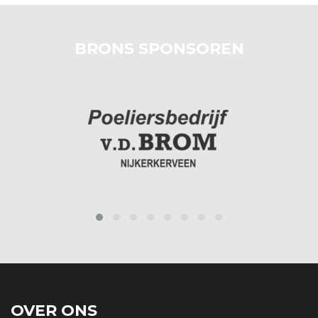
BRONS SPONSOREN
prev
next
OVER ONS