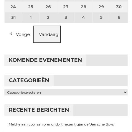
24
24 augustus 2026
25
25 augustus 2026
26
26 augustus 2026
27
27 augustus 2026
28
28 augustus 2026
29
29 augustus
30
30 a
31
31 augustus 2026
1
1 september 2026
2
2 september 2026
3
3 september 2026
4
4 september 2026
5
5 september
6
6 se
Vorige
Vandaag
KOMENDE EVENEMENTEN
CATEGORIEËN
Categorieën
RECENTE BERICHTEN
Meld je aan voor seniorenontbijt negentigjarige Veensche Boys