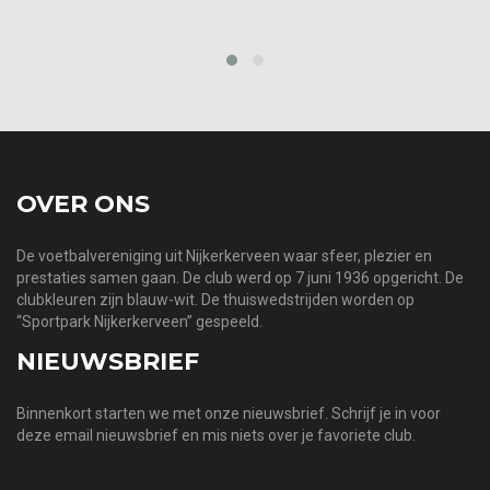
prev
next
OVER ONS
De voetbalvereniging uit Nijkerkerveen waar sfeer, plezier en
prestaties samen gaan. De club werd op 7 juni 1936 opgericht. De
clubkleuren zijn blauw-wit. De thuiswedstrijden worden op
“Sportpark Nijkerkerveen” gespeeld.
NIEUWSBRIEF
Binnenkort starten we met onze nieuwsbrief. Schrijf je in voor
deze email nieuwsbrief en mis niets over je favoriete club.