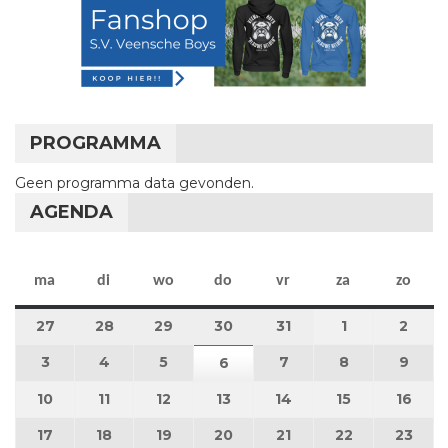
PROGRAMMA
Geen programma data gevonden.
AGENDA
maandag
dinsdag
woensdag
donderdag
vrijdag
zaterdag
zon
ma
di
wo
do
vr
za
zo
27
27 juli 2026
28
28 juli 2026
29
29 juli 2026
30
30 juli 2026
31
31 juli 2026
1
1 augustus 2
2
2 au
3
3 augustus 2026
4
4 augustus 2026
5
5 augustus 2026
7
7 augustus 2026
8
8 augustus 
9
9 au
6
6 augustus 2026
10
10 augustus 2026
11
11 augustus 2026
12
12 augustus 2026
13
13 augustus 2026
14
14 augustus 2026
15
15 augustus
16
16 a
17
17 augustus 2026
18
18 augustus 2026
19
19 augustus 2026
20
20 augustus 2026
21
21 augustus 2026
22
22 augustus
23
23 a