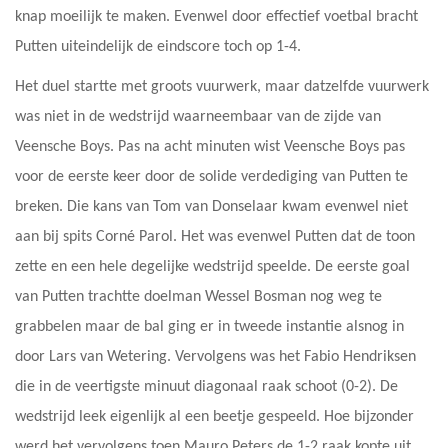
knap moeilijk te maken. Evenwel door effectief voetbal bracht
Putten uiteindelijk de eindscore toch op 1-4.
Het duel startte met groots vuurwerk, maar datzelfde vuurwerk
was niet in de wedstrijd waarneembaar van de zijde van
Veensche Boys. Pas na acht minuten wist Veensche Boys pas
voor de eerste keer door de solide verdediging van Putten te
breken. Die kans van Tom van Donselaar kwam evenwel niet
aan bij spits Corné Parol. Het was evenwel Putten dat de toon
zette en een hele degelijke wedstrijd speelde. De eerste goal
van Putten trachtte doelman Wessel Bosman nog weg te
grabbelen maar de bal ging er in tweede instantie alsnog in
door Lars van Wetering. Vervolgens was het Fabio Hendriksen
die in de veertigste minuut diagonaal raak schoot (0-2). De
wedstrijd leek eigenlijk al een beetje gespeeld. Hoe bijzonder
werd het vervolgens toen Mauro Peters de 1-2 raak kopte uit