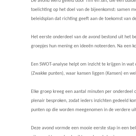
De avond werd geleid door Tim en Jan, die een duide
toelichting op het doel van de bijeenkomst: samen m
beleidsplan dat richting geeft aan de toekomst van de
Het eerste onderdeel van de avond bestond uit het 
groepjes hun mening en ideeën noteerden. Na een k
Een SWOT-analyse helpt om inzicht te krijgen in wat 
(Zwakke punten), waar kansen liggen (Kansen) en wel
Elke groep kreeg een aantal minuten per onderdeel
plenair besproken, zodat ieders inzichten gedeeld ko
punten op die worden meegenomen in de verdere ui
Deze avond vormde een mooie eerste stap in een bela