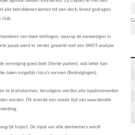
lijke agenda hadden voorbereid. Zij trapten af met een
et alle betrokkenen komen tot een sterk, breed gedragen
 club.
G
behandelen van twee stellingen, waarop de aanwezigen in
orte pauze werd er verder gewerkt met een SWOT-analyse.
de vereniging goed doet (Sterke punten), wat beter kan
ke zaken mogelijk risico’s vormen (Bedreigingen).
 om te brainstormen. Vervolgens werden alle inputmomenten
nden worden. Dit leverde een mooie lijst van waardevolle
twerking.
ngrijk traject. De input van alle deelnemers wordt