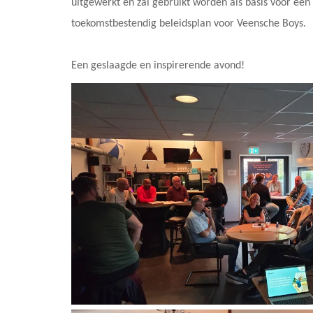
uitgewerkt en zal gebruikt worden als basis voor ee
toekomstbestendig beleidsplan voor Veensche Boys.
Een geslaagde en inspirerende avond!