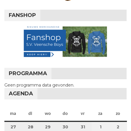
FANSHOP
PROGRAMMA
Geen programma data gevonden.
AGENDA
maandag
dinsdag
woensdag
donderdag
vrijdag
zaterdag
zon
ma
di
wo
do
vr
za
zo
27
27 juli 2026
28
28 juli 2026
29
29 juli 2026
30
30 juli 2026
31
31 juli 2026
1
1 augustus 2
2
2 au