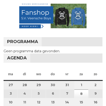
PROGRAMMA
Geen programma data gevonden.
AGENDA
maandag
dinsdag
woensdag
donderdag
vrijdag
zaterdag
zon
ma
di
wo
do
vr
za
zo
27
27 juli 2026
28
28 juli 2026
29
29 juli 2026
30
30 juli 2026
31
31 juli 2026
1
1 augustus 2
2
2 au
3
3 augustus 2026
4
4 augustus 2026
5
5 augustus 2026
6
6 augustus 2026
7
7 augustus 2026
9
9 au
8
8 augustus 
10
10 augustus 2026
11
11 augustus 2026
12
12 augustus 2026
13
13 augustus 2026
14
14 augustus 2026
15
15 augustus
16
16 a