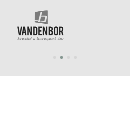
prev
next