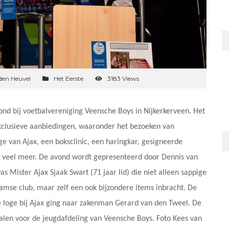
den Heuvel
Het Eerste
3183 Views
nd bij voetbalvereniging Veensche Boys in Nijkerkerveen. Het
xclusieve aanbiedingen, waaronder het bezoeken van
ge van Ajax, een boksclinic, een haringkar, gesigneerde
g veel meer. De avond wordt gepresenteerd door Dennis van
 Mister Ajax Sjaak Swart (71 jaar lid) die niet alleen sappige
mse club, maar zelf een ook bijzondere items inbracht. De
ke loge bij Ajax ging naar zakenman Gerard van den Tweel. De
len voor de jeugdafdeling van Veensche Boys. Foto Kees van