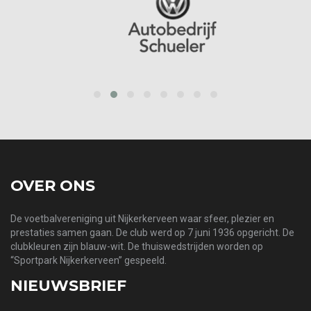
prev
next
OVER ONS
De voetbalvereniging uit Nijkerkerveen waar sfeer, plezier en
prestaties samen gaan. De club werd op 7 juni 1936 opgericht. De
clubkleuren zijn blauw-wit. De thuiswedstrijden worden op
“Sportpark Nijkerkerveen” gespeeld.
NIEUWSBRIEF