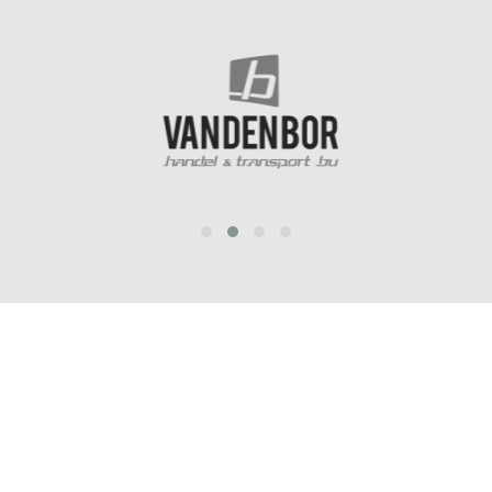
prev
next