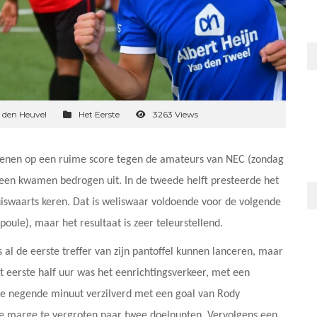
 den Heuvel
Het Eerste
3263 Views
venen op een ruime score tegen de amateurs van NEC (zondag
veen kwamen bedrogen uit. In de tweede helft presteerde het
iswaarts keren. Dat is weliswaar voldoende voor de volgende
oule), maar het resultaat is zeer teleurstellend.
s al de eerste treffer van zijn pantoffel kunnen lanceren, maar
t eerste half uur was het eenrichtingsverkeer, met een
de negende minuut verzilverd met een goal van Rody
de marge te vergroten naar twee doelpunten. Vervolgens een