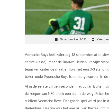
18 september 2021
Kees van
Veensche Boys leek zaterdag 18 september af te ste
eerste klasse), maar de Blauwe Helden uit Nijkerker
team ver onder de maat en kon met een 3-3 stand hu
bekerronde (Veensche Boys is eerste geworden in de p
Al in de eerste vijftien seconden had Julian Buitenhui
de keeper van NEC bleek een sta-in-de-weg. Zeker he
subliem Veensche Boys. Dat goede spel werd pas in 
Buitenhuis. Daarna was het aan Jiri van Kasteel om 