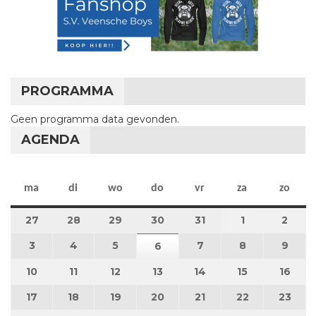
PROGRAMMA
Geen programma data gevonden.
AGENDA
maandag
dinsdag
woensdag
donderdag
vrijdag
zaterdag
zon
ma
di
wo
do
vr
za
zo
27
27 juli 2026
28
28 juli 2026
29
29 juli 2026
30
30 juli 2026
31
31 juli 2026
1
1 augustus 2
2
2 au
3
3 augustus 2026
4
4 augustus 2026
5
5 augustus 2026
7
7 augustus 2026
8
8 augustus 
9
9 au
6
6 augustus 2026
10
10 augustus 2026
11
11 augustus 2026
12
12 augustus 2026
13
13 augustus 2026
14
14 augustus 2026
15
15 augustus
16
16 a
17
17 augustus 2026
18
18 augustus 2026
19
19 augustus 2026
20
20 augustus 2026
21
21 augustus 2026
22
22 augustus
23
23 a