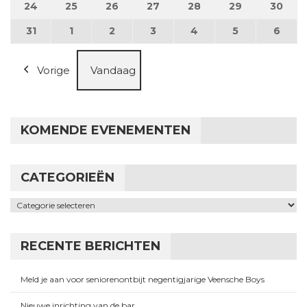
24
24 augustus 2026
25
25 augustus 2026
26
26 augustus 2026
27
27 augustus 2026
28
28 augustus 2026
29
29 augustus
30
30 a
31
31 augustus 2026
1
1 september 2026
2
2 september 2026
3
3 september 2026
4
4 september 2026
5
5 september
6
6 se
Vorige
Vandaag
KOMENDE EVENEMENTEN
CATEGORIEËN
Categorieën
RECENTE BERICHTEN
Meld je aan voor seniorenontbijt negentigjarige Veensche Boys
Nieuwe inrichting van de bar