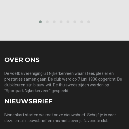
prev
next
OVER ONS
De voetbalvereniging uit Nijkerkerveen waar sfeer, plezier en
prestaties samen gaan. De club werd op 7 juni 1936 opgericht. De
clubkleuren zijn blauw-wit. De thuiswedstrijden worden op
“Sportpark Nijkerkerveen” gespeeld.
NIEUWSBRIEF
Binnenkort starten we met onze nieuwsbrief. Schrijf je in voor
deze email nieuwsbrief en mis niets over je favoriete club.