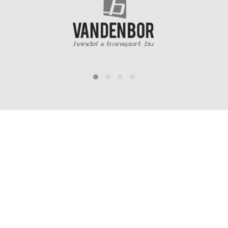
prev
next