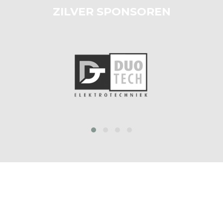
ZILVER SPONSOREN
‹
›