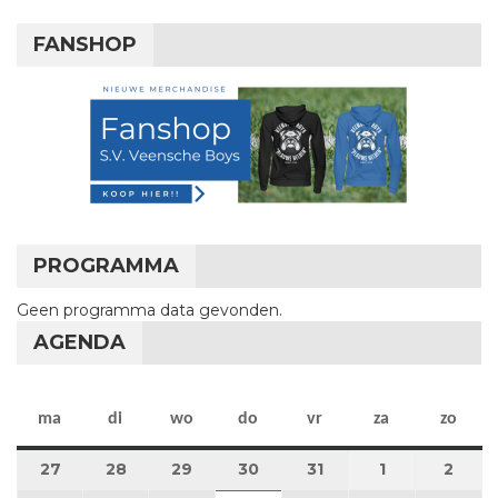
FANSHOP
PROGRAMMA
Geen programma data gevonden.
AGENDA
maandag
dinsdag
woensdag
donderdag
vrijdag
zaterdag
zon
ma
di
wo
do
vr
za
zo
27
27 juli 2026
28
28 juli 2026
29
29 juli 2026
30
30 juli 2026
31
31 juli 2026
1
1 augustus 2
2
2 au