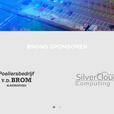
BRONS SPONSOREN
prev
next