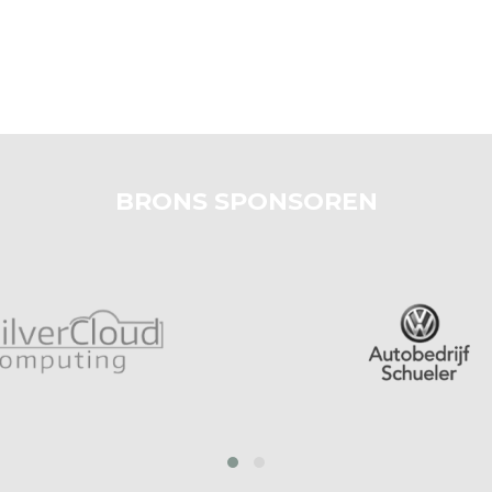
BRONS SPONSOREN
prev
next