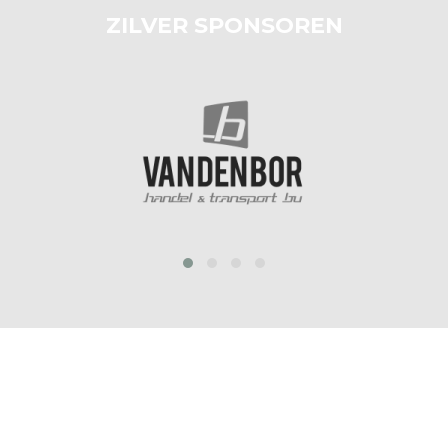
ZILVER SPONSOREN
‹
›