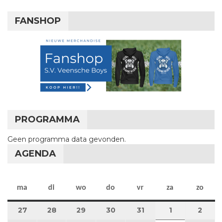
FANSHOP
PROGRAMMA
Geen programma data gevonden.
AGENDA
maandag
dinsdag
woensdag
donderdag
vrijdag
zaterdag
zon
ma
di
wo
do
vr
za
zo
27
27 juli 2026
28
28 juli 2026
29
29 juli 2026
30
30 juli 2026
31
31 juli 2026
1
1 augustus 2
2
2 au