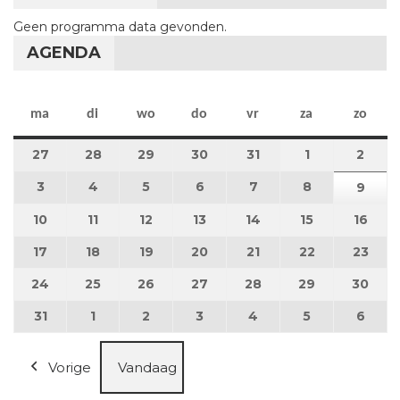
Geen programma data gevonden.
AGENDA
maandag
dinsdag
woensdag
donderdag
vrijdag
zaterdag
zon
ma
di
wo
do
vr
za
zo
27
27 juli 2026
28
28 juli 2026
29
29 juli 2026
30
30 juli 2026
31
31 juli 2026
1
1 augustus 2
2
2 au
3
3 augustus 2026
4
4 augustus 2026
5
5 augustus 2026
6
6 augustus 2026
7
7 augustus 2026
8
8 augustus 
9
9 au
10
10 augustus 2026
11
11 augustus 2026
12
12 augustus 2026
13
13 augustus 2026
14
14 augustus 2026
15
15 augustus
16
16 a
17
17 augustus 2026
18
18 augustus 2026
19
19 augustus 2026
20
20 augustus 2026
21
21 augustus 2026
22
22 augustus
23
23 a
24
24 augustus 2026
25
25 augustus 2026
26
26 augustus 2026
27
27 augustus 2026
28
28 augustus 2026
29
29 augustus
30
30 a
31
31 augustus 2026
1
1 september 2026
2
2 september 2026
3
3 september 2026
4
4 september 2026
5
5 september
6
6 se
Vorige
Vandaag