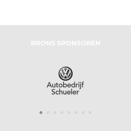
BRONS SPONSOREN
prev
next