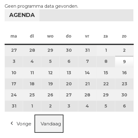
Geen programma data gevonden.
AGENDA
maandag
dinsdag
woensdag
donderdag
vrijdag
zaterdag
zon
ma
di
wo
do
vr
za
zo
27
27 juli 2026
28
28 juli 2026
29
29 juli 2026
30
30 juli 2026
31
31 juli 2026
1
1 augustus 2
2
2 au
3
3 augustus 2026
4
4 augustus 2026
5
5 augustus 2026
6
6 augustus 2026
7
7 augustus 2026
8
8 augustus 
9
9 au
10
10 augustus 2026
11
11 augustus 2026
12
12 augustus 2026
13
13 augustus 2026
14
14 augustus 2026
15
15 augustus
16
16 a
17
17 augustus 2026
18
18 augustus 2026
19
19 augustus 2026
20
20 augustus 2026
21
21 augustus 2026
22
22 augustus
23
23 a
24
24 augustus 2026
25
25 augustus 2026
26
26 augustus 2026
27
27 augustus 2026
28
28 augustus 2026
29
29 augustus
30
30 a
31
31 augustus 2026
1
1 september 2026
2
2 september 2026
3
3 september 2026
4
4 september 2026
5
5 september
6
6 se
Vorige
Vandaag