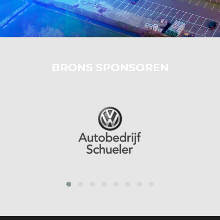
BRONS SPONSOREN
prev
next