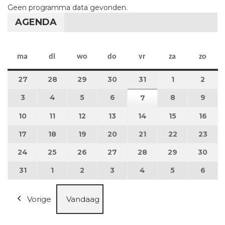
Geen programma data gevonden.
AGENDA
maandag
dinsdag
woensdag
donderdag
vrijdag
zaterdag
zon
ma
di
wo
do
vr
za
zo
27
27 juli 2026
28
28 juli 2026
29
29 juli 2026
30
30 juli 2026
31
31 juli 2026
1
1 augustus 2
2
2 au
3
3 augustus 2026
4
4 augustus 2026
5
5 augustus 2026
6
6 augustus 2026
8
8 augustus 
9
9 au
7
7 augustus 2026
10
10 augustus 2026
11
11 augustus 2026
12
12 augustus 2026
13
13 augustus 2026
14
14 augustus 2026
15
15 augustus
16
16 a
17
17 augustus 2026
18
18 augustus 2026
19
19 augustus 2026
20
20 augustus 2026
21
21 augustus 2026
22
22 augustus
23
23 a
24
24 augustus 2026
25
25 augustus 2026
26
26 augustus 2026
27
27 augustus 2026
28
28 augustus 2026
29
29 augustus
30
30 a
31
31 augustus 2026
1
1 september 2026
2
2 september 2026
3
3 september 2026
4
4 september 2026
5
5 september
6
6 se
Vorige
Vandaag