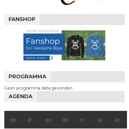
FANSHOP
PROGRAMMA
Geen programma data gevonden.
AGENDA
maandag
dinsdag
woensdag
donderdag
vrijdag
zaterdag
zon
ma
di
wo
do
vr
za
zo