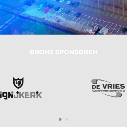
BRONS SPONSOREN
prev
next