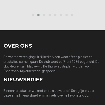
‹
›
OVER ONS
De voetbalvereniging uit Nijkerkerveen waar sfeer, plezier en
prestaties samen gaan. De club werd op 7 juni 1936 opgericht. De
clubkleuren zijn blauw-wit. De thuiswedstrijden worden op
“Sportpark Nijkerkerveen” gespeeld.
NIEUWSBRIEF
Binnenkort starten we met onze nieuwsbrief. Schrijf je in voor
deze email nieuwsbrief en mis niets over je favoriete club.