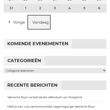
31
31 augustus 2026
1
1 september 2026
2
2 september 2026
3
3 september 2026
4
4 september 2026
5
5 september
6
6 se
Vorige
Vandaag
KOMENDE EVENEMENTEN
CATEGORIEËN
Categorieën
RECENTE BERICHTEN
Veensche Boys verliest eerste oefenduel van Hoogland
Meld je aan voor seniorenontbijt negentigjarige Veensche Boys