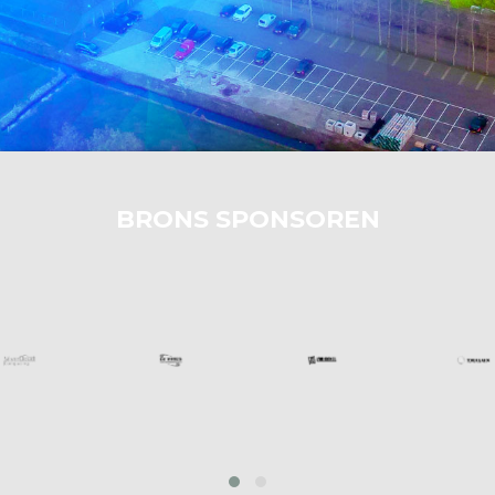
BRONS SPONSOREN
prev
next