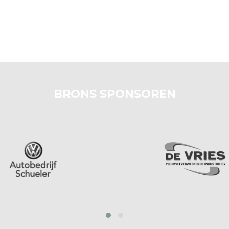
BRONS SPONSOREN
prev
next