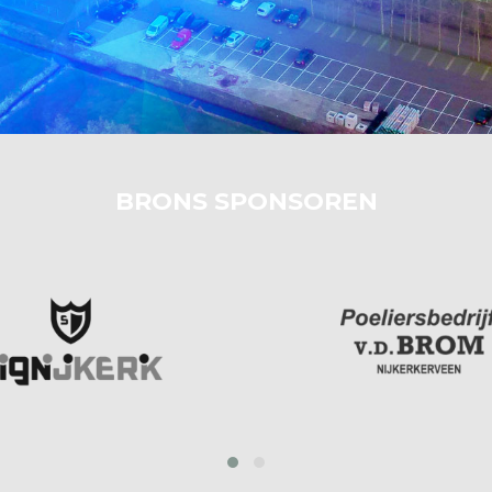
BRONS SPONSOREN
‹
›