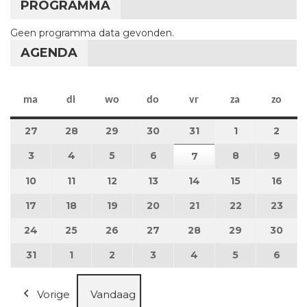
PROGRAMMA
Geen programma data gevonden.
AGENDA
maandag
dinsdag
woensdag
donderdag
vrijdag
zaterdag
zon
ma
di
wo
do
vr
za
zo
27
27 juli 2026
28
28 juli 2026
29
29 juli 2026
30
30 juli 2026
31
31 juli 2026
1
1 augustus 2
2
2 au
3
3 augustus 2026
4
4 augustus 2026
5
5 augustus 2026
6
6 augustus 2026
8
8 augustus 
9
9 au
7
7 augustus 2026
10
10 augustus 2026
11
11 augustus 2026
12
12 augustus 2026
13
13 augustus 2026
14
14 augustus 2026
15
15 augustus
16
16 a
17
17 augustus 2026
18
18 augustus 2026
19
19 augustus 2026
20
20 augustus 2026
21
21 augustus 2026
22
22 augustus
23
23 a
24
24 augustus 2026
25
25 augustus 2026
26
26 augustus 2026
27
27 augustus 2026
28
28 augustus 2026
29
29 augustus
30
30 a
31
31 augustus 2026
1
1 september 2026
2
2 september 2026
3
3 september 2026
4
4 september 2026
5
5 september
6
6 se
Vorige
Vandaag