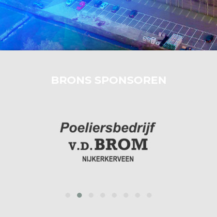
BRONS SPONSOREN
prev
next