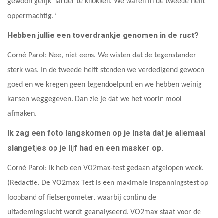
gewoon gelijk harder te knokken. We waren in de tweede helft
oppermachtig.’’
Hebben jullie een toverdrankje genomen in de rust?
Corné Parol: Nee, niet eens. We wisten dat de tegenstander
sterk was. In de tweede helft stonden we verdedigend gewoon
goed en we kregen geen tegendoelpunt en we hebben weinig
kansen weggegeven. Dan zie je dat we het voorin mooi
afmaken.
Ik zag een foto langskomen op je Insta dat je allemaal
slangetjes op je lijf had en een masker op.
Corné Parol: Ik heb een VO2max-test gedaan afgelopen week.
(Redactie: De VO2max Test is een maximale inspanningstest op
loopband of fietsergometer, waarbij continu de
uitademingslucht wordt geanalyseerd. VO2max staat voor de