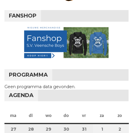
FANSHOP
PROGRAMMA
Geen programma data gevonden.
AGENDA
maandag
dinsdag
woensdag
donderdag
vrijdag
zaterdag
zon
ma
di
wo
do
vr
za
zo
27
27 juli 2026
28
28 juli 2026
29
29 juli 2026
30
30 juli 2026
31
31 juli 2026
1
1 augustus 2
2
2 au