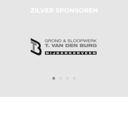
ZILVER SPONSOREN
prev
next