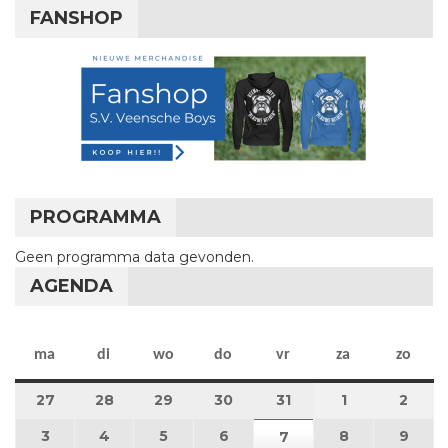
FANSHOP
PROGRAMMA
Geen programma data gevonden.
AGENDA
maandag
dinsdag
woensdag
donderdag
vrijdag
zaterdag
zon
ma
di
wo
do
vr
za
zo
27
27 juli 2026
28
28 juli 2026
29
29 juli 2026
30
30 juli 2026
31
31 juli 2026
1
1 augustus 2
2
2 au
3
3 augustus 2026
4
4 augustus 2026
5
5 augustus 2026
6
6 augustus 2026
8
8 augustus 
9
9 au
7
7 augustus 2026