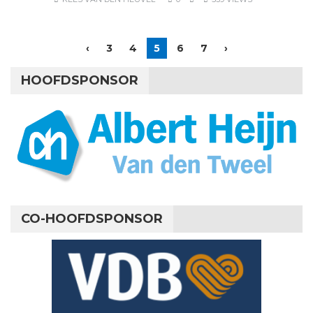
‹
3
4
5
6
7
›
HOOFDSPONSOR
CO-HOOFDSPONSOR