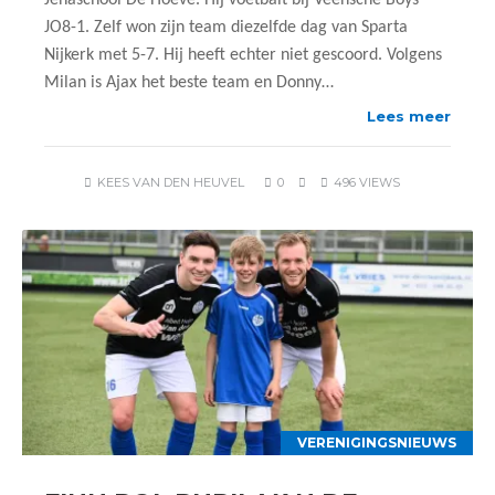
Jenaschool De Hoeve. Hij voetbalt bij Veensche Boys
JO8-1. Zelf won zijn team diezelfde dag van Sparta
Nijkerk met 5-7. Hij heeft echter niet gescoord. Volgens
Milan is Ajax het beste team en Donny…
Lees meer
KEES VAN DEN HEUVEL
0
496 VIEWS
VERENIGINGSNIEUWS