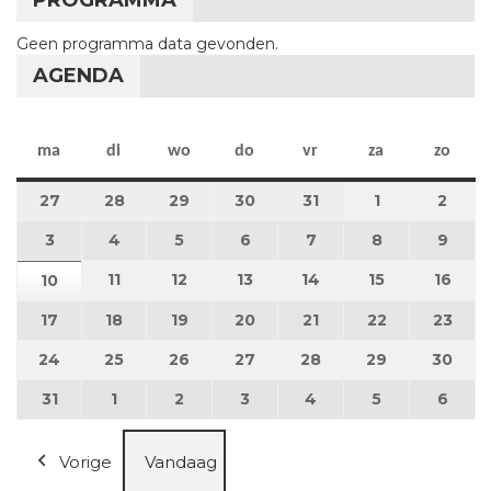
Geen programma data gevonden.
AGENDA
maandag
dinsdag
woensdag
donderdag
vrijdag
zaterdag
zon
ma
di
wo
do
vr
za
zo
27
27 juli 2026
28
28 juli 2026
29
29 juli 2026
30
30 juli 2026
31
31 juli 2026
1
1 augustus 2
2
2 au
3
3 augustus 2026
4
4 augustus 2026
5
5 augustus 2026
6
6 augustus 2026
7
7 augustus 2026
8
8 augustus 
9
9 au
11
11 augustus 2026
12
12 augustus 2026
13
13 augustus 2026
14
14 augustus 2026
15
15 augustus
16
16 a
10
10 augustus 2026
17
17 augustus 2026
18
18 augustus 2026
19
19 augustus 2026
20
20 augustus 2026
21
21 augustus 2026
22
22 augustus
23
23 a
24
24 augustus 2026
25
25 augustus 2026
26
26 augustus 2026
27
27 augustus 2026
28
28 augustus 2026
29
29 augustus
30
30 a
31
31 augustus 2026
1
1 september 2026
2
2 september 2026
3
3 september 2026
4
4 september 2026
5
5 september
6
6 se
Vorige
Vandaag