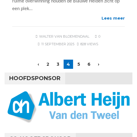
ruime overwinning houden de Blauwe Helden zicht op
een plek…
Lees meer
WALTER VAN BLOEMENDAAL
0
11 SEPTEMBER 2025
828 VIEWS
‹
2
3
4
5
6
›
HOOFDSPONSOR