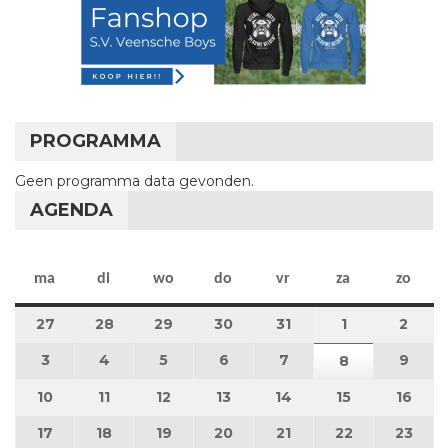
PROGRAMMA
Geen programma data gevonden.
AGENDA
maandag
dinsdag
woensdag
donderdag
vrijdag
zaterdag
zon
ma
di
wo
do
vr
za
zo
27
27 juli 2026
28
28 juli 2026
29
29 juli 2026
30
30 juli 2026
31
31 juli 2026
1
1 augustus 2
2
2 au
3
3 augustus 2026
4
4 augustus 2026
5
5 augustus 2026
6
6 augustus 2026
7
7 augustus 2026
9
9 au
8
8 augustus 
10
10 augustus 2026
11
11 augustus 2026
12
12 augustus 2026
13
13 augustus 2026
14
14 augustus 2026
15
15 augustus
16
16 a
17
17 augustus 2026
18
18 augustus 2026
19
19 augustus 2026
20
20 augustus 2026
21
21 augustus 2026
22
22 augustus
23
23 a