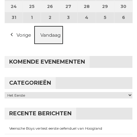
24
24 augustus 2026
25
25 augustus 2026
26
26 augustus 2026
27
27 augustus 2026
28
28 augustus 2026
29
29 augustus
30
30 a
31
31 augustus 2026
1
1 september 2026
2
2 september 2026
3
3 september 2026
4
4 september 2026
5
5 september
6
6 se
Vorige
Vandaag
KOMENDE EVENEMENTEN
CATEGORIEËN
Categorieën
RECENTE BERICHTEN
Veensche Boys verliest eerste oefenduel van Hoogland