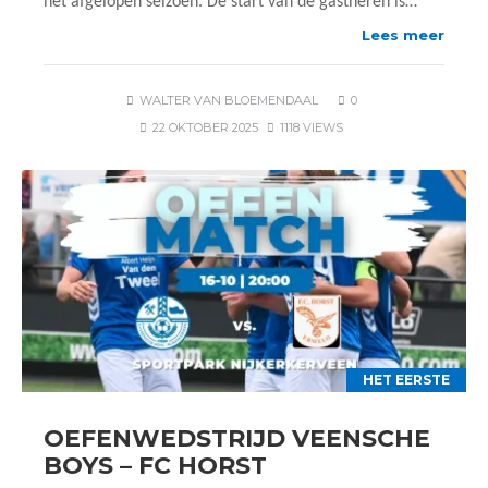
het afgelopen seizoen. De start van de gastheren is…
Lees meer
WALTER VAN BLOEMENDAAL
0
22 OKTOBER 2025
1118 VIEWS
HET EERSTE
OEFENWEDSTRIJD VEENSCHE
BOYS – FC HORST