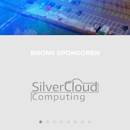
BRONS SPONSOREN
prev
next