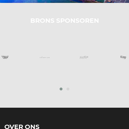
BRONS SPONSOREN
prev
next
OVER ONS