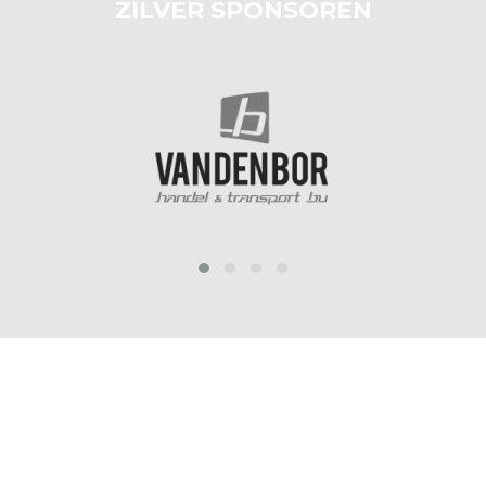
ZILVER SPONSOREN
prev
next