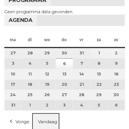
PROGRAMMA
Geen programma data gevonden.
AGENDA
maandag
dinsdag
woensdag
donderdag
vrijdag
zaterdag
zon
ma
di
wo
do
vr
za
zo
27
27 juli 2026
28
28 juli 2026
29
29 juli 2026
30
30 juli 2026
31
31 juli 2026
1
1 augustus 2
2
2 au
3
3 augustus 2026
4
4 augustus 2026
5
5 augustus 2026
7
7 augustus 2026
8
8 augustus 
9
9 au
6
6 augustus 2026
10
10 augustus 2026
11
11 augustus 2026
12
12 augustus 2026
13
13 augustus 2026
14
14 augustus 2026
15
15 augustus
16
16 a
17
17 augustus 2026
18
18 augustus 2026
19
19 augustus 2026
20
20 augustus 2026
21
21 augustus 2026
22
22 augustus
23
23 a
24
24 augustus 2026
25
25 augustus 2026
26
26 augustus 2026
27
27 augustus 2026
28
28 augustus 2026
29
29 augustus
30
30 a
31
31 augustus 2026
1
1 september 2026
2
2 september 2026
3
3 september 2026
4
4 september 2026
5
5 september
6
6 se
Vorige
Vandaag