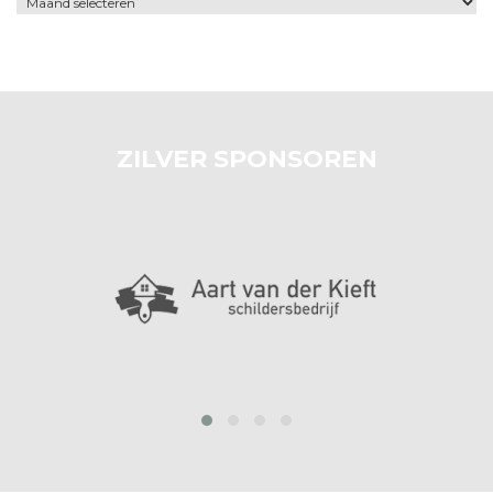
ZILVER SPONSOREN
‹
›