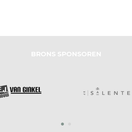
BRONS SPONSOREN
prev
next