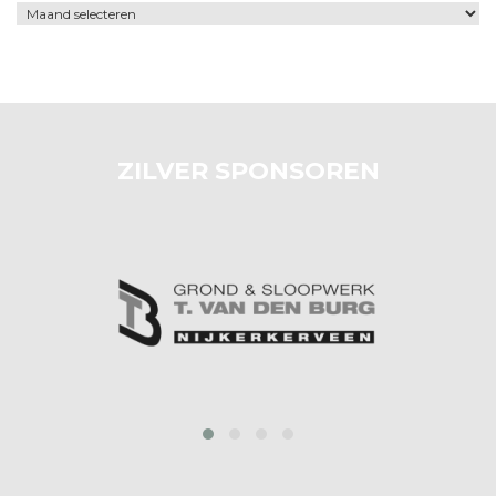
Archief
ZILVER SPONSOREN
prev
next