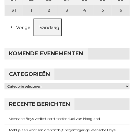
31
31 augustus 2026
1
1 september 2026
2
2 september 2026
3
3 september 2026
4
4 september 2026
5
5 september
6
6 se
Vorige
Vandaag
KOMENDE EVENEMENTEN
CATEGORIEËN
Categorieën
RECENTE BERICHTEN
Veensche Boys verliest eerste oefenduel van Hoogland
Meld je aan voor seniorenontbijt negentigjarige Veensche Boys