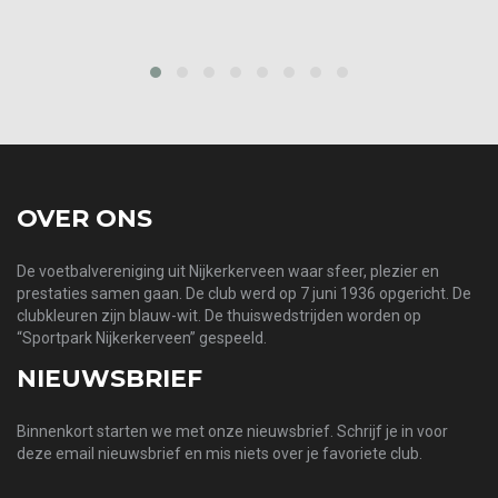
prev
next
OVER ONS
De voetbalvereniging uit Nijkerkerveen waar sfeer, plezier en
prestaties samen gaan. De club werd op 7 juni 1936 opgericht. De
clubkleuren zijn blauw-wit. De thuiswedstrijden worden op
“Sportpark Nijkerkerveen” gespeeld.
NIEUWSBRIEF
Binnenkort starten we met onze nieuwsbrief. Schrijf je in voor
deze email nieuwsbrief en mis niets over je favoriete club.