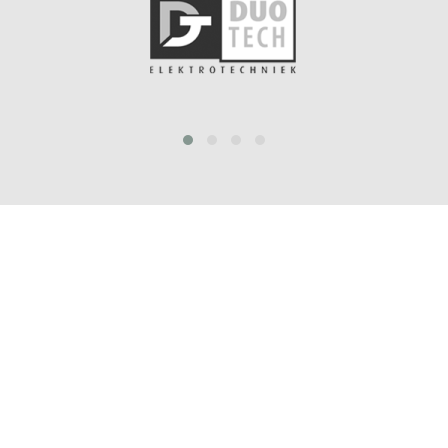
prev
next