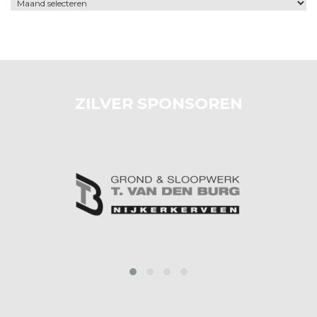
Archief
ZILVER SPONSOREN
prev
next