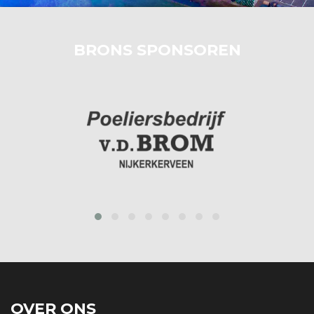
BRONS SPONSOREN
prev
next
OVER ONS