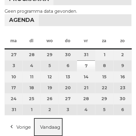
Geen programma data gevonden.
AGENDA
maandag
dinsdag
woensdag
donderdag
vrijdag
zaterdag
zon
ma
di
wo
do
vr
za
zo
27
27 juli 2026
28
28 juli 2026
29
29 juli 2026
30
30 juli 2026
31
31 juli 2026
1
1 augustus 2
2
2 au
3
3 augustus 2026
4
4 augustus 2026
5
5 augustus 2026
6
6 augustus 2026
8
8 augustus 
9
9 au
7
7 augustus 2026
10
10 augustus 2026
11
11 augustus 2026
12
12 augustus 2026
13
13 augustus 2026
14
14 augustus 2026
15
15 augustus
16
16 a
17
17 augustus 2026
18
18 augustus 2026
19
19 augustus 2026
20
20 augustus 2026
21
21 augustus 2026
22
22 augustus
23
23 a
24
24 augustus 2026
25
25 augustus 2026
26
26 augustus 2026
27
27 augustus 2026
28
28 augustus 2026
29
29 augustus
30
30 a
31
31 augustus 2026
1
1 september 2026
2
2 september 2026
3
3 september 2026
4
4 september 2026
5
5 september
6
6 se
Vorige
Vandaag