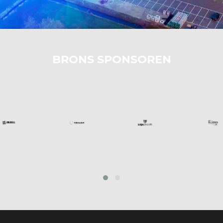
BRONS SPONSOREN
prev
next