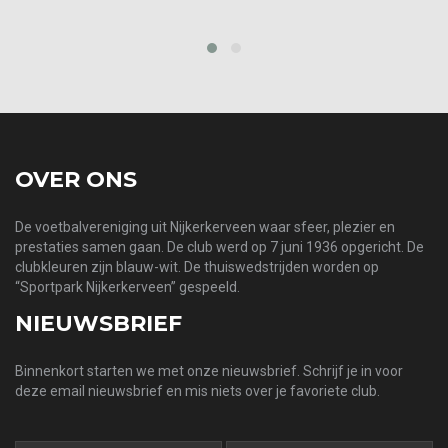
prev
next
OVER ONS
De voetbalvereniging uit Nijkerkerveen waar sfeer, plezier en
prestaties samen gaan. De club werd op 7 juni 1936 opgericht. De
clubkleuren zijn blauw-wit. De thuiswedstrijden worden op
“Sportpark Nijkerkerveen” gespeeld.
NIEUWSBRIEF
Binnenkort starten we met onze nieuwsbrief. Schrijf je in voor
deze email nieuwsbrief en mis niets over je favoriete club.