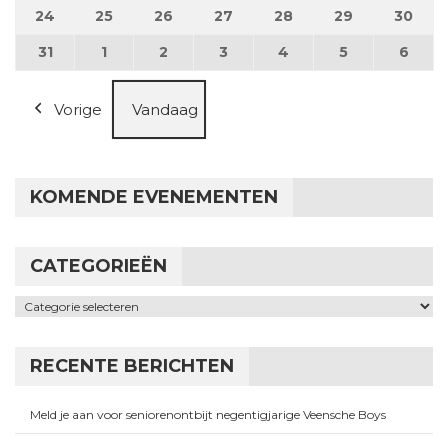
24
24 augustus 2026
25
25 augustus 2026
26
26 augustus 2026
27
27 augustus 2026
28
28 augustus 2026
29
29 augustus
30
30 a
31
31 augustus 2026
1
1 september 2026
2
2 september 2026
3
3 september 2026
4
4 september 2026
5
5 september
6
6 se
Vorige
Vandaag
KOMENDE EVENEMENTEN
CATEGORIEËN
Categorieën
RECENTE BERICHTEN
Meld je aan voor seniorenontbijt negentigjarige Veensche Boys