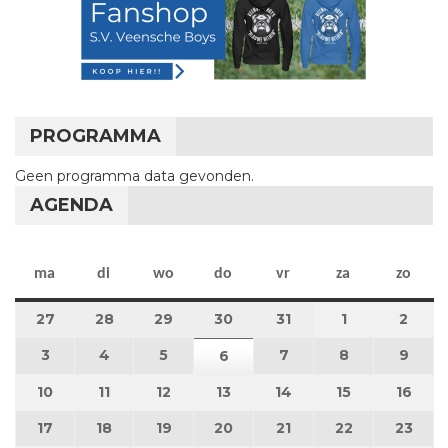
PROGRAMMA
Geen programma data gevonden.
AGENDA
maandag
dinsdag
woensdag
donderdag
vrijdag
zaterdag
zon
ma
di
wo
do
vr
za
zo
27
27 juli 2026
28
28 juli 2026
29
29 juli 2026
30
30 juli 2026
31
31 juli 2026
1
1 augustus 2
2
2 au
3
3 augustus 2026
4
4 augustus 2026
5
5 augustus 2026
7
7 augustus 2026
8
8 augustus 
9
9 au
6
6 augustus 2026
10
10 augustus 2026
11
11 augustus 2026
12
12 augustus 2026
13
13 augustus 2026
14
14 augustus 2026
15
15 augustus
16
16 a
17
17 augustus 2026
18
18 augustus 2026
19
19 augustus 2026
20
20 augustus 2026
21
21 augustus 2026
22
22 augustus
23
23 a