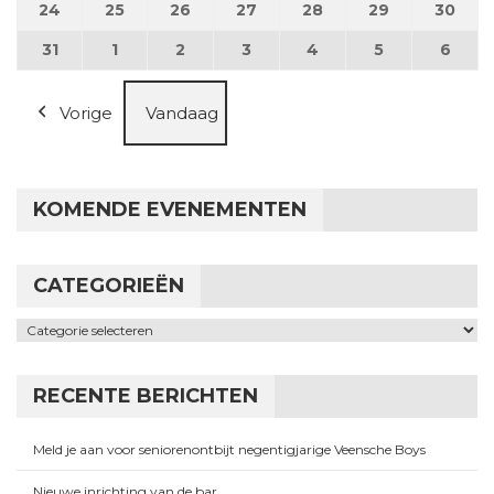
24
24 augustus 2026
25
25 augustus 2026
26
26 augustus 2026
27
27 augustus 2026
28
28 augustus 2026
29
29 augustus
30
30 a
31
31 augustus 2026
1
1 september 2026
2
2 september 2026
3
3 september 2026
4
4 september 2026
5
5 september
6
6 se
Vorige
Vandaag
KOMENDE EVENEMENTEN
CATEGORIEËN
Categorieën
RECENTE BERICHTEN
Meld je aan voor seniorenontbijt negentigjarige Veensche Boys
Nieuwe inrichting van de bar