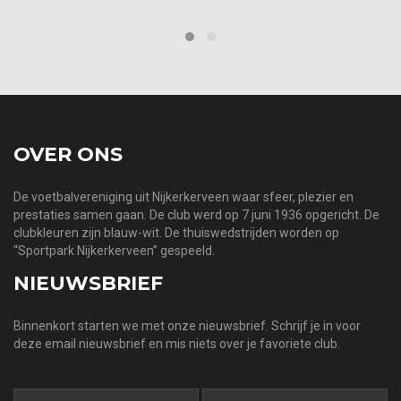
‹
›
OVER ONS
De voetbalvereniging uit Nijkerkerveen waar sfeer, plezier en
prestaties samen gaan. De club werd op 7 juni 1936 opgericht. De
clubkleuren zijn blauw-wit. De thuiswedstrijden worden op
“Sportpark Nijkerkerveen” gespeeld.
NIEUWSBRIEF
Binnenkort starten we met onze nieuwsbrief. Schrijf je in voor
deze email nieuwsbrief en mis niets over je favoriete club.