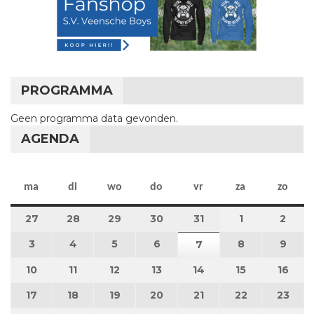
PROGRAMMA
Geen programma data gevonden.
AGENDA
maandag
dinsdag
woensdag
donderdag
vrijdag
zaterdag
zon
ma
di
wo
do
vr
za
zo
27
27 juli 2026
28
28 juli 2026
29
29 juli 2026
30
30 juli 2026
31
31 juli 2026
1
1 augustus 2
2
2 au
3
3 augustus 2026
4
4 augustus 2026
5
5 augustus 2026
6
6 augustus 2026
8
8 augustus 
9
9 au
7
7 augustus 2026
10
10 augustus 2026
11
11 augustus 2026
12
12 augustus 2026
13
13 augustus 2026
14
14 augustus 2026
15
15 augustus
16
16 a
17
17 augustus 2026
18
18 augustus 2026
19
19 augustus 2026
20
20 augustus 2026
21
21 augustus 2026
22
22 augustus
23
23 a