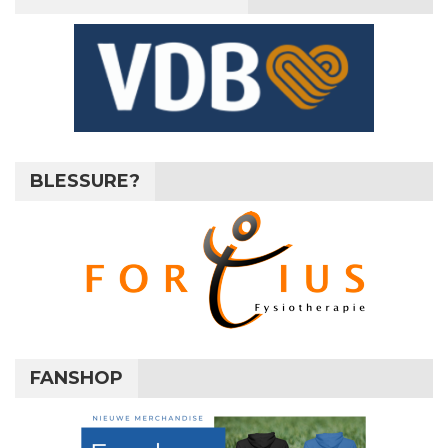
BLESSURE?
FANSHOP