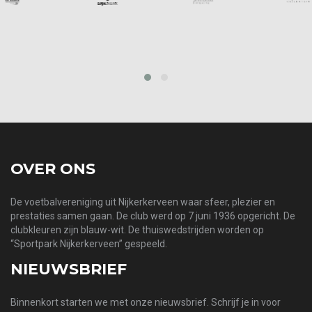
prev
next
OVER ONS
De voetbalvereniging uit Nijkerkerveen waar sfeer, plezier en
prestaties samen gaan. De club werd op 7 juni 1936 opgericht. De
clubkleuren zijn blauw-wit. De thuiswedstrijden worden op
“Sportpark Nijkerkerveen” gespeeld.
NIEUWSBRIEF
Binnenkort starten we met onze nieuwsbrief. Schrijf je in voor