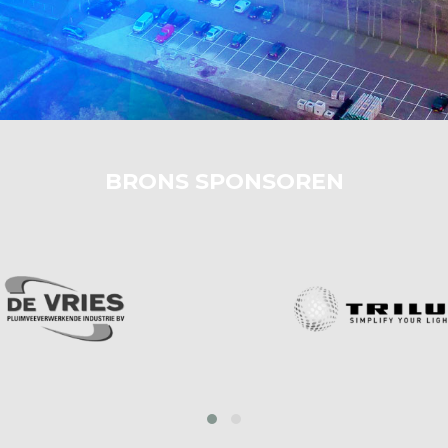
BRONS SPONSOREN
prev
next