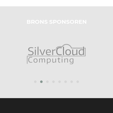
BRONS SPONSOREN
‹
›