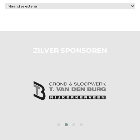
Archief
ZILVER SPONSOREN
‹
›