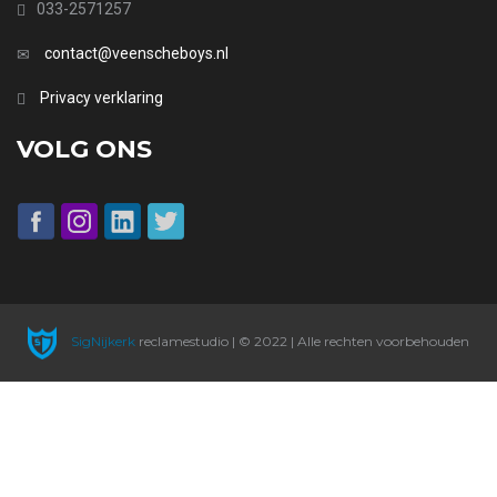
033-2571257
contact@veenscheboys.nl
Privacy verklaring
VOLG ONS
SigNijkerk
reclamestudio | © 2022 | Alle rechten voorbehouden