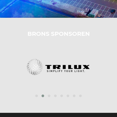
BRONS SPONSOREN
prev
next