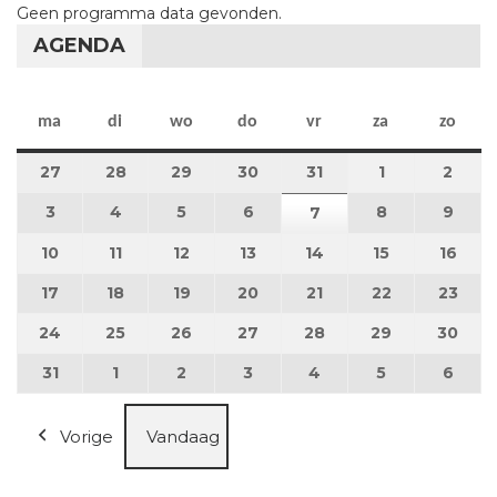
Geen programma data gevonden.
AGENDA
maandag
dinsdag
woensdag
donderdag
vrijdag
zaterdag
zon
ma
di
wo
do
vr
za
zo
27
27 juli 2026
28
28 juli 2026
29
29 juli 2026
30
30 juli 2026
31
31 juli 2026
1
1 augustus 2
2
2 au
3
3 augustus 2026
4
4 augustus 2026
5
5 augustus 2026
6
6 augustus 2026
8
8 augustus 
9
9 au
7
7 augustus 2026
10
10 augustus 2026
11
11 augustus 2026
12
12 augustus 2026
13
13 augustus 2026
14
14 augustus 2026
15
15 augustus
16
16 a
17
17 augustus 2026
18
18 augustus 2026
19
19 augustus 2026
20
20 augustus 2026
21
21 augustus 2026
22
22 augustus
23
23 a
24
24 augustus 2026
25
25 augustus 2026
26
26 augustus 2026
27
27 augustus 2026
28
28 augustus 2026
29
29 augustus
30
30 a
31
31 augustus 2026
1
1 september 2026
2
2 september 2026
3
3 september 2026
4
4 september 2026
5
5 september
6
6 se
Vorige
Vandaag