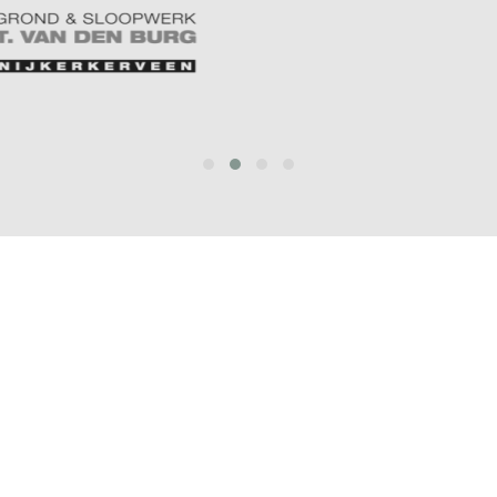
prev
next