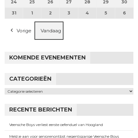
24
24 augustus 2026
25
25 augustus 2026
26
26 augustus 2026
27
27 augustus 2026
28
28 augustus 2026
29
29 augustus
30
30 a
31
31 augustus 2026
1
1 september 2026
2
2 september 2026
3
3 september 2026
4
4 september 2026
5
5 september
6
6 se
Vorige
Vandaag
KOMENDE EVENEMENTEN
CATEGORIEËN
Categorieën
RECENTE BERICHTEN
Veensche Boys verliest eerste oefenduel van Hoogland
Meld je aan voor seniorenontbijt negentigjarige Veensche Boys