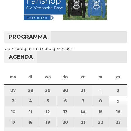
PROGRAMMA
Geen programma data gevonden.
AGENDA
maandag
dinsdag
woensdag
donderdag
vrijdag
zaterdag
zon
ma
di
wo
do
vr
za
zo
27
27 juli 2026
28
28 juli 2026
29
29 juli 2026
30
30 juli 2026
31
31 juli 2026
1
1 augustus 2
2
2 au
3
3 augustus 2026
4
4 augustus 2026
5
5 augustus 2026
6
6 augustus 2026
7
7 augustus 2026
8
8 augustus 
9
9 au
10
10 augustus 2026
11
11 augustus 2026
12
12 augustus 2026
13
13 augustus 2026
14
14 augustus 2026
15
15 augustus
16
16 a
17
17 augustus 2026
18
18 augustus 2026
19
19 augustus 2026
20
20 augustus 2026
21
21 augustus 2026
22
22 augustus
23
23 a